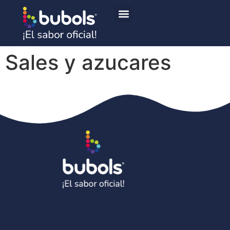
Bubols x William tricolor
Sales y azucares