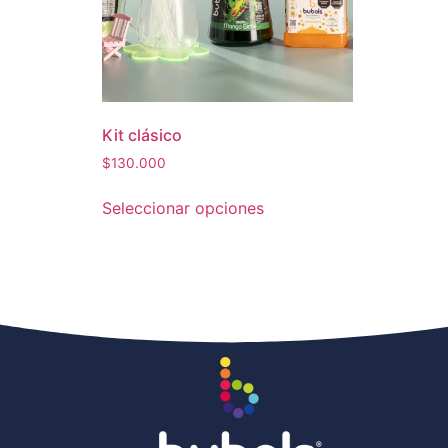
Kit clásico
$
130.000
Seleccionar opciones