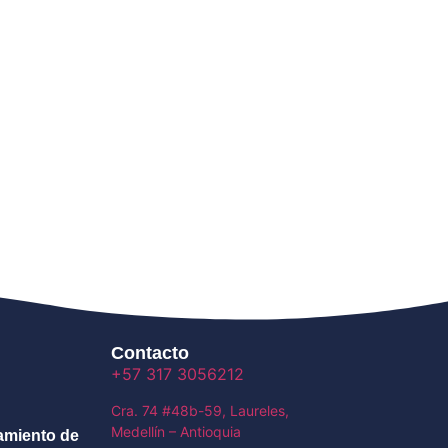
Contacto
‪+57 317 3056212‬
Cra. 74 #48b-59, Laureles,
Medellín – Antioquia
tamiento de